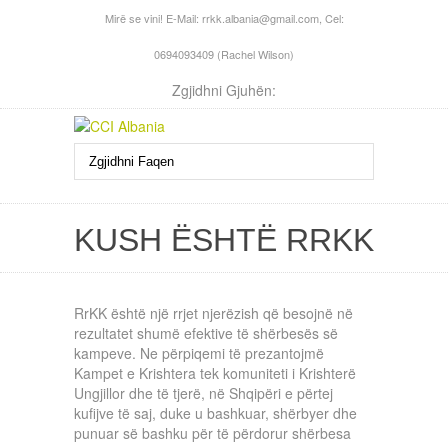
Mirë se vini! E-Mail:
rrkk.albania@gmail.com
, Cel:
0694093409 (Rachel Wilson)
Zgjidhni Gjuhën:
KUSH ËSHTË RRKK
RrKK është një rrjet njerëzish që besojnë në
rezultatet shumë efektive të shërbesës së
kampeve. Ne përpiqemi të prezantojmë
Kampet e Krishtera tek komuniteti i Krishterë
Ungjillor dhe të tjerë, në Shqipëri e përtej
kufijve të saj, duke u bashkuar, shërbyer dhe
punuar së bashku për të përdorur shërbesa