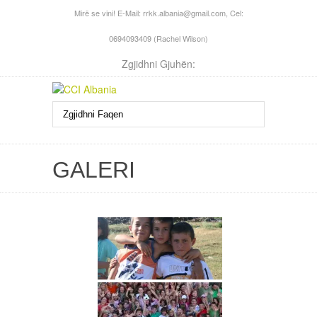
Mirë se vini! E-Mail:
rrkk.albania@gmail.com
, Cel:
0694093409 (Rachel Wilson)
Zgjidhni Gjuhën:
GALERI