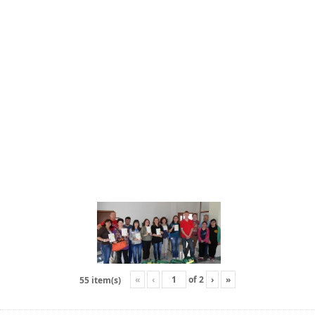
«
‹
of
2
›
»
55 item(s)